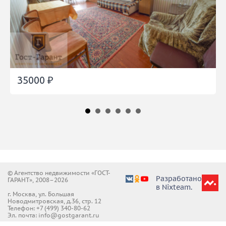
35000 ₽
35000 ₽
© Агентство недвижимости «ГОСТ-
Разработано
ГАРАНТ», 2008–2026
в Nixteam.
г. Москва, ул. Большая
Новодмитровская, д.36, стр. 12
Телефон:
+7 (499) 340-80-62
Эл. почта: info@gostgarant.ru