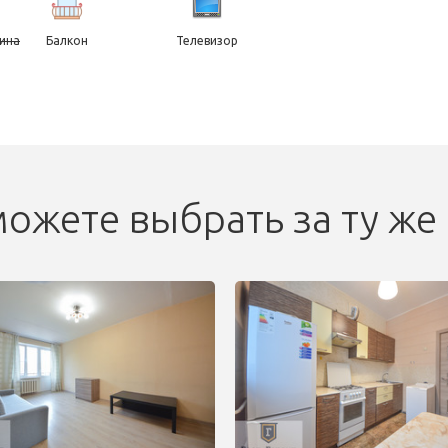
ина
Балкон
Телевизор
ожете выбрать за ту же